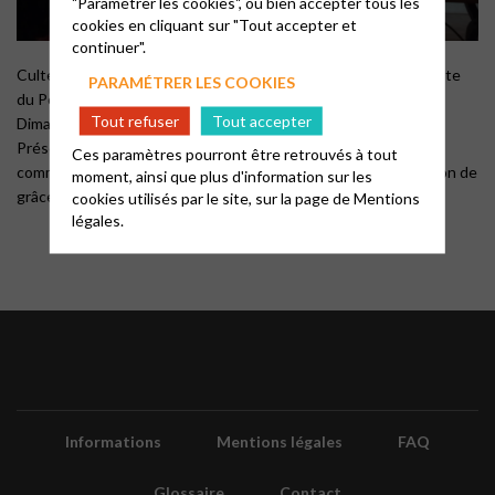
"Paramétrer les cookies", ou bien accepter tous les
cookies en cliquant sur "Tout accepter et
continuer".
Culte d’installation de la pasteure Hélène Barbarin sur son poste
PARAMÉTRER LES COOKIES
du Pole Allier
Tout refuser
Tout accepter
Dimanche 19 octobre 2025 temple de Vichy.
Présentation, Louange , Engagements du ministre et de la
Ces paramètres pourront être retrouvés à tout
communauté, Imposition des mains, Prières d’accueil et d’action de
moment, ainsi que plus d'information sur les
grâce.
cookies utilisés par le site, sur la page de
Mentions
légales.
Informations
Mentions légales
FAQ
Glossaire
Contact