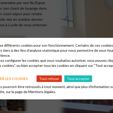
aversière par son fils Espoir,
ec son chant de louange dans
un court séjour pour rendre
Lucile née en octobre dernier.
sera à Lucile de nous entonner
lise différents cookies pour son fonctionnement. Certains de ces cooki
es tiers à des fins d'analyse statistique pour nous permettre de vous fou
rience.
tez configurer les cookies que vous souhaitez autoriser, vous pouvez cliq
s cookies", ou bien accepter tous les cookies en cliquant sur "Tout accep
R LES COOKIES
Tout refuser
Tout accepter
 pourront être retrouvés à tout moment, ainsi que plus d'information su
site, sur la page de
Mentions légales.