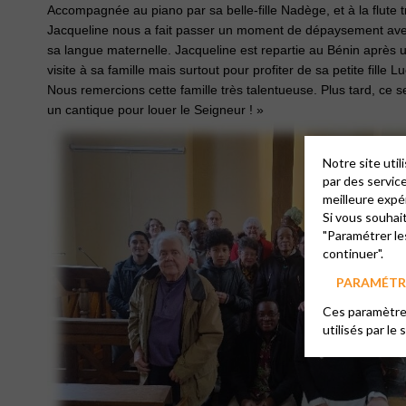
Ac
compagnée au piano par sa belle-fille Nadège, et à la flute tr
Jacqueline nous a fait passer un moment de dépaysement av
sa langue maternelle. Jacqueline est repartie au Bénin après 
visite à sa famille mais surtout pour profiter de sa petite fille 
Nous remercions cette famille très talentueuse. Plus tard, ce 
un cantique pour louer le Seigneur ! »
Notre site uti
par des servic
meilleure expé
Si vous souhai
"Paramétrer le
continuer".
PARAMÉTRE
Ces paramètres
utilisés par le 