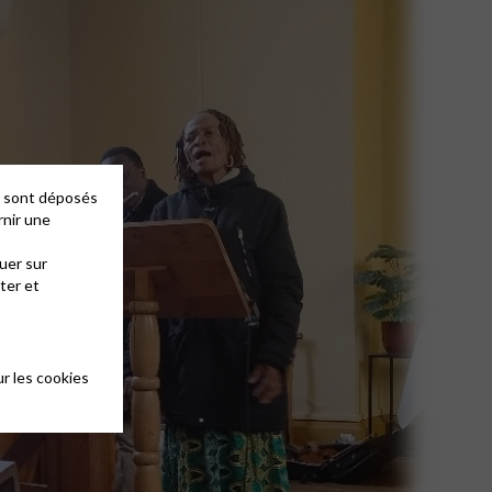
es sont déposés
rnir une
uer sur
ter et
r les cookies