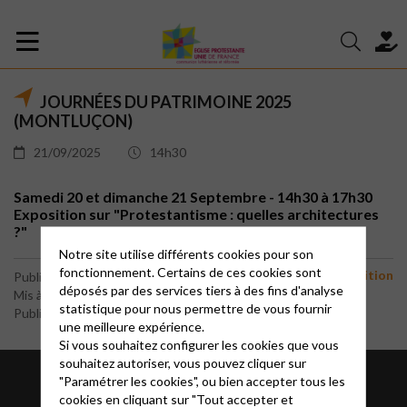
JOURNÉES DU PATRIMOINE 2025
(MONTLUÇON)
21/09/2025
14h30
Samedi 20 et dimanche 21 Septembre - 14h30 à 17h30
Exposition sur "Protestantisme : quelles architectures
?"
Notre site utilise différents cookies pour son
fonctionnement. Certains de ces cookies sont
exposition
Publié le 16 septembre 2025
déposés par des services tiers à des fins d'analyse
Mis à jour le 20 septembre 2025
statistique pour nous permettre de vous fournir
Publié par le webmaster
une meilleure expérience.
Si vous souhaitez configurer les cookies que vous
souhaitez autoriser, vous pouvez cliquer sur
"Paramétrer les cookies", ou bien accepter tous les
cookies en cliquant sur "Tout accepter et