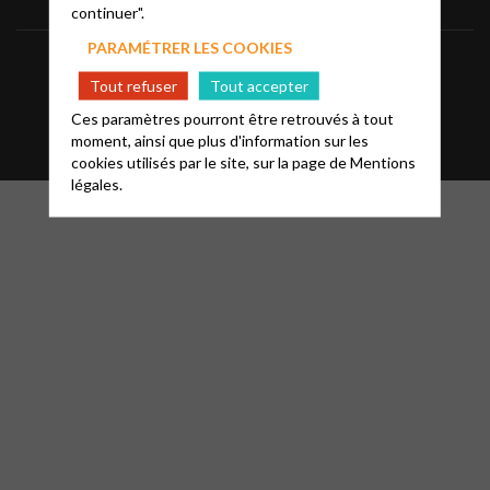
continuer".
PARAMÉTRER LES COOKIES
Informations
Mentions légales
FAQ
Tout refuser
Tout accepter
Glossaire
Contact
Ces paramètres pourront être retrouvés à tout
moment, ainsi que plus d'information sur les
cookies utilisés par le site, sur la page de
Mentions
légales.