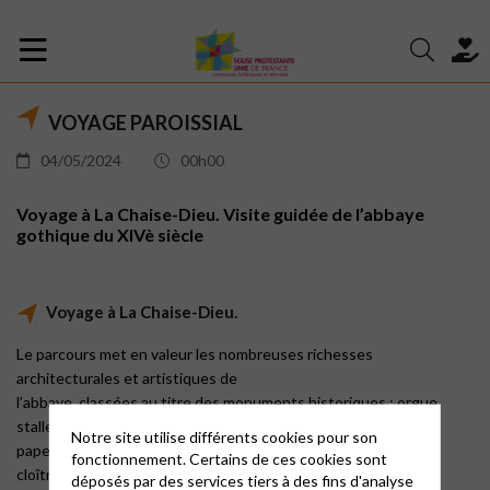
VOYAGE PAROISSIAL
04/05/2024
00h00
Voyage à La Chaise-Dieu. Visite guidée de l’abbaye
gothique du XIVè siècle
Voyage à La Chaise-Dieu.
Le parcours met en valeur les nombreuses richesses
architecturales et artistiques de
l’abbaye, classées au titre des monuments historiques : orgue,
stalles, tombeau du
Notre site utilise différents cookies pour son
pape Clément VI, fresque de la danse macabre, salle de l’écho,
fonctionnement. Certains de ces cookies sont
cloître etc.
déposés par des services tiers à des fins d'analyse