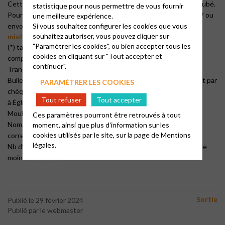
Cette abbaye est aussi l’une des seules en France à avoir son jubé.
statistique pour nous permettre de vous fournir
Pour toutes informations rapprocher vous des membres du CP ou
une meilleure expérience.
Si vous souhaitez configurer les cookies que vous
envoyer un mail à :
souhaitez autoriser, vous pouvez cliquer sur
miolivier@orange.fr
"Paramétrer les cookies", ou bien accepter tous les
(*) tarif 18-11 : 11 €/pers. Moins de 11 ans : 6€/pers – le tarif
cookies en cliquant sur "Tout accepter et
comprend l’entrée et la visite guidée.
continuer".
Transport en covoiturage et repas tiré du sac.
Bulletin d’inscription à déposer ou à adresser avec le règlement par
PARAMÉTRER LES COOKIES
chèque.
Tout refuser
Tout accepter
à Église Protestante Unie de Moulins, 28 rue Paul Bert, 03000
Moulins
Ces paramètres pourront être retrouvés à tout
Nom et Prénom : Montant Total :
moment, ainsi que plus d'information sur les
cookies utilisés par le site, sur la page de
Mentions
correspondant à :
légales.
Nb d’adultes : Nb de 18-11 ans : Nb de
moins de 11 ans.
Sortie
Publié le 29 février 2024
Publié par le webmaster